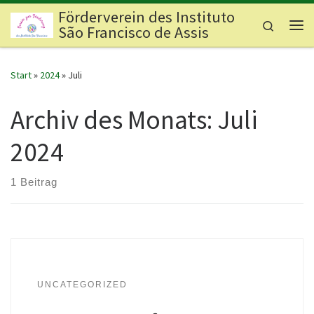
Förderverein des Instituto
Zum Inhalt springen
Search
São Francisco de Assis
Me
Start
»
2024
»
Juli
Archiv des Monats:
Juli
2024
1 Beitrag
UNCATEGORIZED