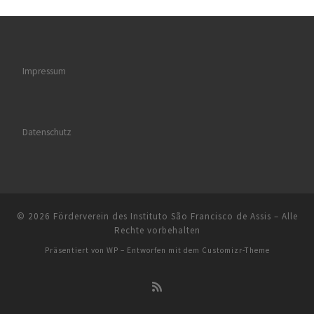
Impressum
Datenschutz
© 2026
Förderverein des Instituto São Francisco de Assis
– Alle
Rechte vorbehalten
Präsentiert von
WP
– Entworfen mit dem
Customizr-Theme