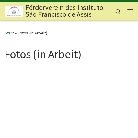
Förderverein des Instituto
Zum Inhalt springen
Search
São Francisco de Assis
Me
Start
»
Fotos (in Arbeit)
Fotos (in Arbeit)